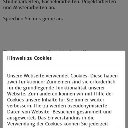
Studienarbeiten, Bachelorarbeiten, Projektarbeiten
und Masterarbeiten an.
Sprechen Sie uns gerne an.
Ein kleiner Auszug (Stand Juni 2026):
Hinweis zu Cookies
Thema 1: Digitalisierung (Messtechnik)
Unsere Webseite verwendet Cookies. Diese haben
zwei Funktionen: Zum einen sind sie erforderlich
Fokus liegt auf der Modernisierung und visuellen
für die grundlegende Funktionalität unserer
Darstellung unserer Messtechnik der jeweiligen
Website. Zum anderen können wir mit Hilfe der
Versuchsstände
Cookies unsere Inhalte für Sie immer weiter
verbessern. Hierzu werden pseudonymisierte
Thema 2: Inbetriebnahme & Weiterentwicklung
Daten von Website-Besuchern gesammelt und
ausgewertet. Das Einverständnis in die
Inbetriebnahme und Optimierung unserer Geräte
Verwendung der Cookies können Sie jederzeit
durch gezielte technische Weiterentwicklungen